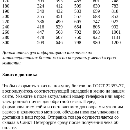
170
309
393
485
601
748
180
324
412
509
630
783
190
340
432
533
659
818
200
355
451
557
688
853
220
386
490
605
747
922
240
416
529
654
805
992
260
447
568
702
863
1061
280
478
607
750
922
1131
300
509
646
798
980
1200
Дополнительную информацию о технических
характеристиках болта можно получить у менеджеров
компании
Заказ и доставка
Чтобы оформить заказ на покупку болтов по ГОСТ 22353-77,
воспользуйтесь соответствующей вкладкой в меню на нашем
сайте. Укажите в поле актуальный номер телефона или адрес
электронной почты для обратной связи. Перед
формированием счёта и составлением договора мы уточним
размер и количество метизов, обсудим нюансы упаковки и
доставки в ваш город. Отправка товара осуществляется со
склада в Санкт-Петербурге сразу после получения чека об
оплате.