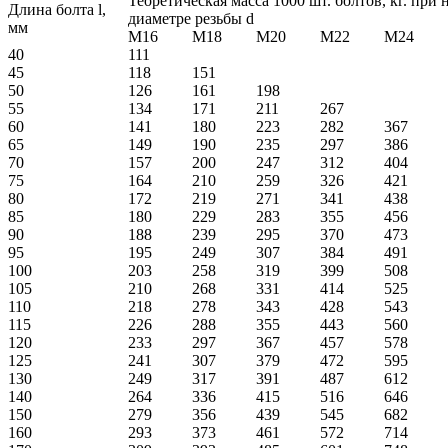
Теоретическая масса 1000 шт. болтов, кг. при
Длина болта l,
диаметре резьбы d
мм
M16
М18
М20
М22
М24
40
111
45
118
151
50
126
161
198
55
134
171
211
267
60
141
180
223
282
367
65
149
190
235
297
386
70
157
200
247
312
404
75
164
210
259
326
421
80
172
219
271
341
438
85
180
229
283
355
456
90
188
239
295
370
473
95
195
249
307
384
491
100
203
258
319
399
508
105
210
268
331
414
525
110
218
278
343
428
543
115
226
288
355
443
560
120
233
297
367
457
578
125
241
307
379
472
595
130
249
317
391
487
612
140
264
336
415
516
646
150
279
356
439
545
682
160
293
373
461
572
714