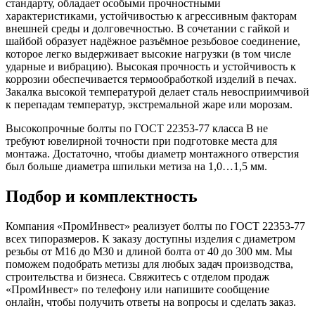
стандарту, обладает особыми прочностными
характеристиками, устойчивостью к агрессивным факторам
внешней среды и долговечностью. В сочетании с гайкой и
шайбой образует надёжное разъёмное резьбовое соединение,
которое легко выдерживает высокие нагрузки (в том числе
ударные и вибрацию). Высокая прочность и устойчивость к
коррозии обеспечивается термообработкой изделий в печах.
Закалка высокой температурой делает сталь невосприимчивой
к перепадам температур, экстремальной жаре или морозам.
Высокопрочные болты по ГОСТ 22353-77 класса В не
требуют ювелирной точности при подготовке места для
монтажа. Достаточно, чтобы диаметр монтажного отверстия
был больше диаметра шпильки метиза на 1,0…1,5 мм.
Подбор и комплектность
Компания «ПромИнвест» реализует болты по ГОСТ 22353-77
всех типоразмеров. К заказу доступны изделия с диаметром
резьбы от М16 до М30 и длиной болта от 40 до 300 мм. Мы
поможем подобрать метизы для любых задач производства,
строительства и бизнеса. Свяжитесь с отделом продаж
«ПромИнвест» по телефону или напишите сообщение
онлайн, чтобы получить ответы на вопросы и сделать заказ.