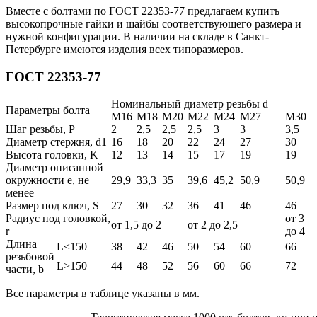
Вместе с болтами по ГОСТ 22353-77 предлагаем купить
высокопрочные гайки и шайбы соответствующего размера и
нужной конфигурации. В наличии на складе в Санкт-
Петербурге имеются изделия всех типоразмеров.
ГОСТ 22353-77
Номинальный диаметр резьбы d
Параметры болта
M16
М18
М20
М22
М24
М27
М30
Шаг резьбы, P
2
2,5
2,5
2,5
3
3
3,5
Диаметр стержня, d1
16
18
20
22
24
27
30
Высота головки, K
12
13
14
15
17
19
19
Диаметр описанной
окружности e, не
29,9
33,3
35
39,6
45,2
50,9
50,9
менее
Размер под ключ, S
27
30
32
36
41
46
46
Радиус под головкой,
от 3
от 1,5 до 2
от 2 до 2,5
r
до 4
Длина
L≤150
38
42
46
50
54
60
66
резьбовой
L>150
44
48
52
56
60
66
72
части, b
Все параметры в таблице указаны в мм.